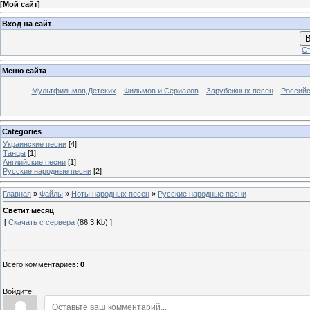
[
Мой сайт
]
Вход на сайт
В
Ст
Меню сайта
Мультфильмов,Детских
Фильмов и Сериалов
Зарубежных песен
Российс
Categories
Украинские песни
[4]
Танцы
[1]
Английские песни
[1]
Русские народные песни
[2]
Главная
»
Файлы
»
Ноты народных песен
»
Русские народные песни
Светит месяц
[
Скачать с сервера
(86.3 Kb) ]
Всего комментариев
:
0
Войдите: