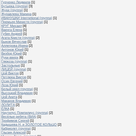
Гурченко Людмила
[1]
Бутырка (группа)
[3]
Жуки (группа)
[1]
Журавлева Марина
[1]
ИВАНУШКИ Internetional (группа)
[1]
Премьер Министр (группа)
[1]
КРУГ Михаил
[4]
Ваенга Елена
[1]
Губин Андрей
[1]
Агата Кристи (группа)
[2]
Быков Вячеслав
[1]
Аллегрова Ирина
[2]
Антонов Юрий
[1]
Визбор Юрий
[1]
Руки вверх
[6]
Глюкоза (группа)
[1]
Застольные
[1]
ЛИЦЕЙ (группа)
[1]
Цой Виктор
[2]
Петлюра Виктор
[1]
Осин Евгений
[1]
Лоза Юрий
[1]
Белый орел (группа)
[1]
Высоцкий Владимир
[1]
Цой Анита
[1]
Макаров Владимир
[1]
ЛОЛИТА
[2]
ЁЛКА
[1]
Наутилус Помпилиус (группа)
[2]
Весёлые ребята (ВИА)
[1]
Трофимов Сергей
[1]
Кадышева Н. и ЗОЛОТОЕ КОЛЬЦО
[2]
Кабриолет (группа)
[1]
Глызин Алексей
[1]