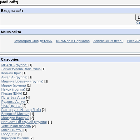
[
Мой сайт
]
Вход на сайт
В
Ст
Меню сайта
Мультфильмов,Детских
Фильмов и Сериалов
Зарубежных песен
Российс
Categories
MBAND (группа)
[1]
Легкоступова Валентина
[1]
Кельми Крис
[1]
Ангел А (группа)
[1]
Машина Времени (группа)
[1]
Мираж (группа)
[1]
Нэнси (группа)
[1]
Пламя (ВИА)
[1]
Пугачёва Алла
[4]
Руденко Артур
[1]
Чиж (группа)
[2]
Расторгуев Н . и гр.Любэ
[2]
Боярский Михаил
[1]
Меладзе Валерий
[2]
Несчастный случай (группа)
[1]
Успенская Любовь
[2]
Мика Ньютон
[1]
Город 312
[1]
Киркоров Филипп
[2]