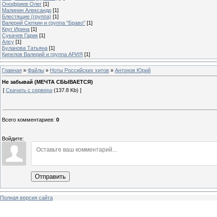
Онофриев Олег
[1]
Малинин Александр
[1]
Блестящие (группа)
[1]
Валерий Сюткин и группа "Браво"
[1]
Круг Ирина
[1]
Сукачев Гарик
[1]
Алсу
[1]
Буланова Татьяна
[1]
Кипелов Валерий и группа АРИЯ
[1]
Главная
»
Файлы
»
Ноты Российских хитов
»
Антонов Юрий
Не забывай (МЕЧТА СБЫВАЕТСЯ)
[
Скачать с сервера
(137.8 Kb) ]
Всего комментариев
:
0
Войдите:
Отправить
Полная версия сайта