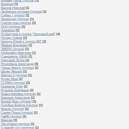
Мумми-Троль (группа)
[1]
Валерия
[1]
Басков Николай
[1]
Любовные истории (группа)
[1]
Сябры ( группа)
[1]
Ленинград (группа)
[1]
Сектор газа (группа)
[2]
Hi-Fi (группа)
[1]
Земфира
[1]
Ю.Шатунов и группа "Ласковый май"
[4]
Ротару София
[2]
Шевчук Юрий и группа ДДТ
[2]
Маркин Владимир
[1]
ЗВЕРИ (группа)
[1]
Орбокайте Кристина
[1]
Самоцветы (ВИА)
[1]
Николаев Игорь
[1]
Розенбаум Александр
[3]
Танцы Минус (группа)
[1]
Шелег Михаил
[1]
Фактор-2 (группа)
[1]
Кучин Иван
[1]
СПЛИН (группа)
[2]
Газманов Олег
[1]
Кузьмин Владимир
[2]
Божья Коровка (группа)
[1]
Барыкин Александр
[1]
Белый День (группа)
[1]
Голубые Береты (группа)
[1]
Краски (группа)
[1]
Синяя Птица (группа)
[1]
ЧайФ (группа)
[1]
Максим
[1]
Лесоповал (группа)
[1]
Сладкий сон (групппа)
[1]