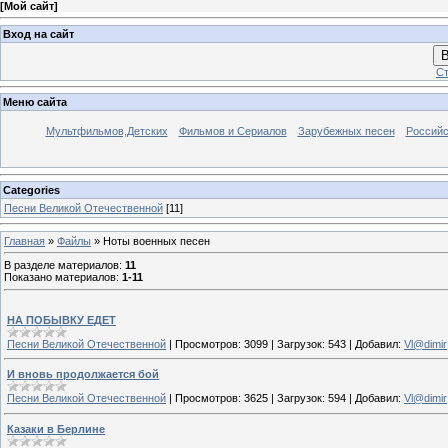
[
Мой сайт
]
Вход на сайт
В
Ст
Меню сайта
Мультфильмов,Детских
Фильмов и Сериалов
Зарубежных песен
Российс
Categories
Песни Великой Отечественной
[11]
Главная
»
Файлы
» Ноты военных песен
В разделе материалов
:
11
Показано материалов
:
1-11
НА ПОБЫВКУ ЕДЕТ
Песни Великой Отечественной
|
Просмотров:
3099
|
Загрузок:
543
|
Добавил:
Vl@dimir
И вновь продолжается бой
Песни Великой Отечественной
|
Просмотров:
3625
|
Загрузок:
594
|
Добавил:
Vl@dimir
Казаки в Берлине