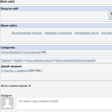
[
Мой сайт
]
Вход на сайт
В
Ст
Меню сайта
Мультфильмов,Детских
Фильмов и Сериалов
Зарубежных песен
Российс
Categories
Песни Великой Отечественной
[11]
Главная
»
Файлы
»
Ноты военных песен
»
Песни Великой Отечественной
Давай закурим
[
Скачать с сервера
(159.4 Kb) ]
Всего комментариев
:
0
Войдите: